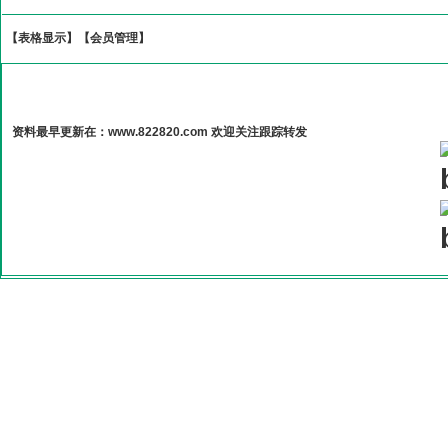
【
表格显示
】【
会员管理
】
资料最早更新在：www.822820.com 欢迎关注跟踪转发