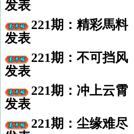
发表
221期：精彩馬
发表
221期：不可挡
发表
221期：冲上云
发表
221期：尘缘难