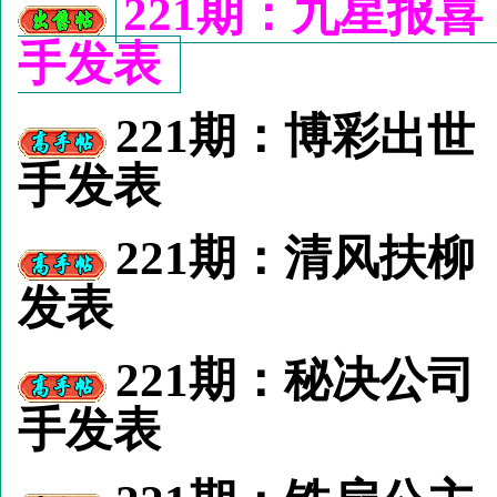
221期：九星报
手发表
221期：博彩出
手发表
221期：清风扶
发表
221期：秘决公
手发表