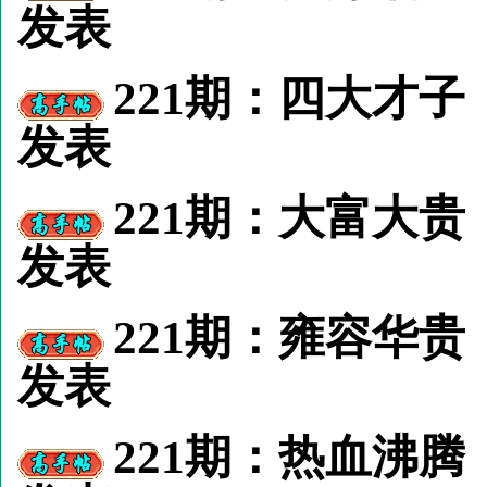
发表
221期：四大才
发表
221期：大富大
发表
221期：雍容华
发表
221期：热血沸