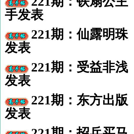
221期：铁扇公
手发表
221期：仙露明
发表
221期：受益非
发表
221期：东方出
发表
221期：招兵买