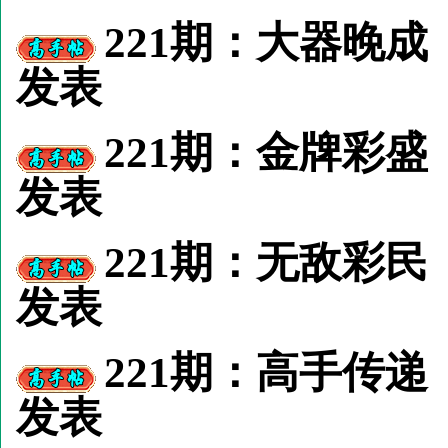
221期：大器晚
发表
221期：金牌彩
发表
221期：无敌彩
发表
221期：高手传递
发表