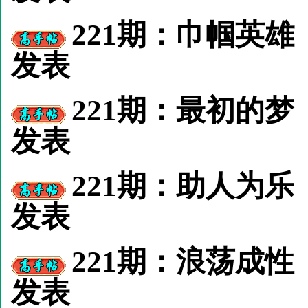
221期：巾帼英雄
发表
221期：最初的
发表
221期：助人为
发表
221期：浪荡成
发表